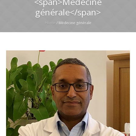
<span>Médecine
générale</span>
Home
/
Médecine générale