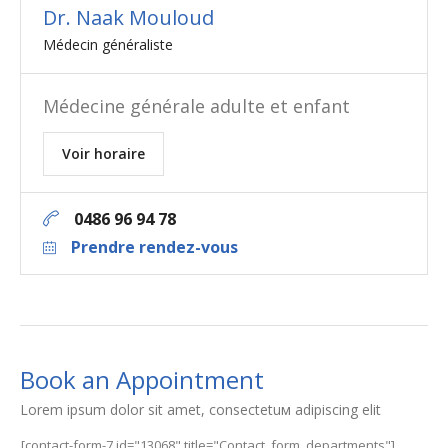
Dr. Naak Mouloud
Médecin généraliste
Médecine générale adulte et enfant
Voir horaire
0486 96 94 78
Prendre rendez-vous
Book an Appointment
Lorem ipsum dolor sit amet, consectetuм adipiscing elit
[contact-form-7 id="13068" title="Contact_form_departments"]